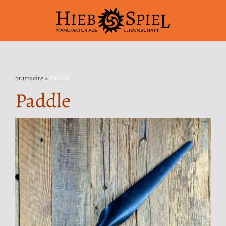
Zum
Inhalt
springen
Startseite
»
Paddle
Paddle