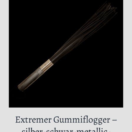
Extremer Gummiflogger –
silber-schwar-metallic-