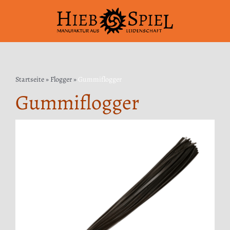
Zum
Inhalt
springen
Startseite
»
Flogger
»
Gummiflogger
Gummiflogger