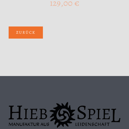
129,00
€
ZURÜCK