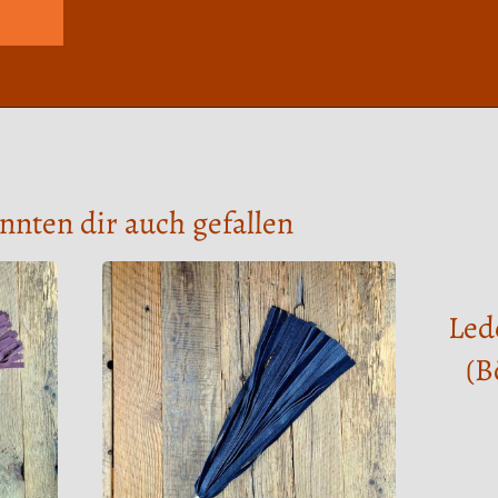
nnten dir auch gefallen
Led
(B