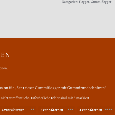
Kategorien:
Flogger
,
Gummiflogger
NEN
ionen.
ension für „Sehr fieser Gummiflogger mit Gummirundschnüren“
nicht veröffentlicht.
Erforderliche Felder sind mit
*
markiert
2 von 5 Sternen
3 von 5 Sternen
4 von 5 Sternen