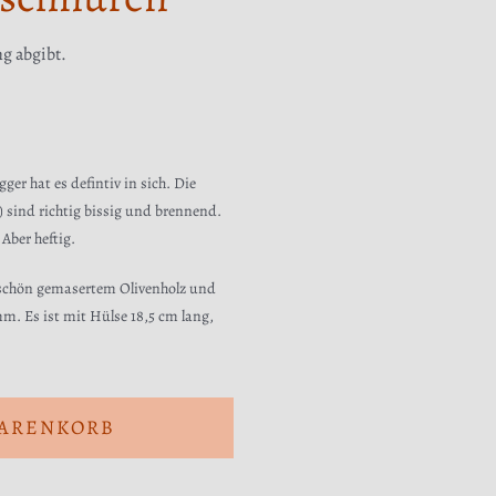
ng abgibt.
er hat es defintiv in sich. Die
sind richtig bissig und brennend.
Aber heftig.
rschön gemasertem Olivenholz und
m. Es ist mit Hülse 18,5 cm lang,
WARENKORB