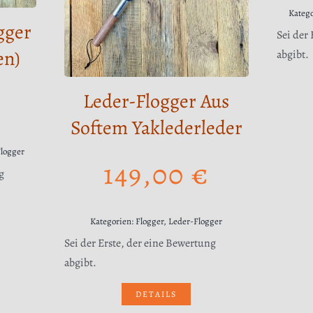
Kateg
gger
Sei der
en)
abgibt.
Leder-Flogger Aus
Softem Yaklederleder
Flogger
149,00
€
g
Kategorien:
Flogger
,
Leder-Flogger
Sei der Erste, der eine Bewertung
abgibt.
DETAILS