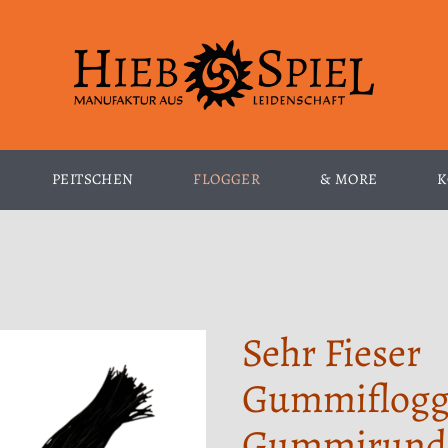
PEITSCHEN
FLOGGER
& MORE
K
Sehr Fieser
Gummiflogg
Gummirund