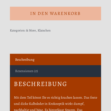
IN DEN WARENKORB
Kategorien:
& More
,
Klatschen
Beschreibung
Rezensionen (0)
BESCHREIBUNG
Mit dem Teil könnt Ihr es richtig krachen lassen. Das feste
und dicke Kalbsleder in Krokooptik wirkt dumpf,
nachhaltig und böse. Es hinterlässt Spuren. Das