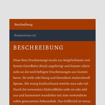
Beschreibung
Rezensionen (0)
BESCHREIBUNG
Diese fiese Drachenzunge wurde aus beigefarbenem und
festem Gürtelleder (Rind) angefertigt und kommt relativ
nahe an die noch heftigere Drachenzungen aus Gummi
heran. Sie wirkt sehr bissig und hinterlässt eindrucksvoll
Spuren. Mit wenig Kraftaufwand erreicht man sehr viel.
Durch die verwendete Edelstahlhülse sieht sie sehr edel
aus und harmoniert wunderbar mit dem verwendeten
schön gemasertem Zebranoholz. Das Griffstück ist etwas