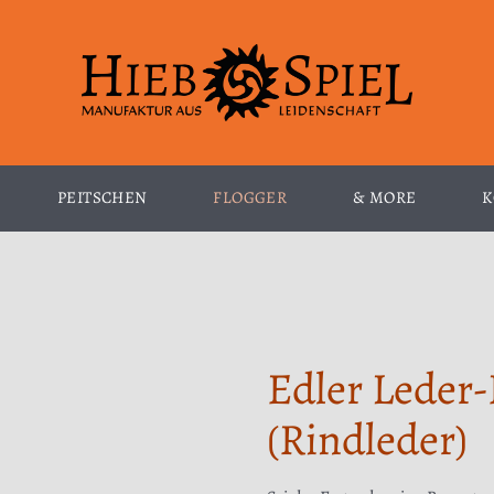
PEITSCHEN
FLOGGER
& MORE
K
Edler Leder-
(Rindleder)