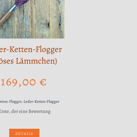
er-Ketten-Flogger
öses Lämmchen)
169,00
€
orien:
Flogger
,
Leder-Ketten-Flogger
 Erste, der eine Bewertung
DETAILS