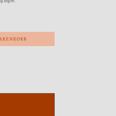
ng abgibt.
WARENKORB