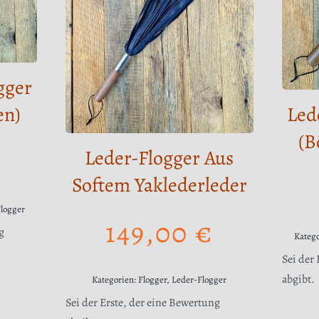
gger
en)
Led
(B
Leder-Flogger Aus
Softem Yaklederleder
Flogger
149,00
€
g
Kateg
Sei der
abgibt.
Kategorien:
Flogger
,
Leder-Flogger
Sei der Erste, der eine Bewertung