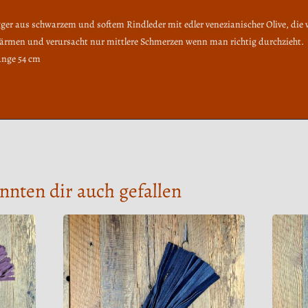
er aus schwarzem und softem Rindleder mit edler venezianischer Olive, die w
wärmen und verursacht nur mittlere Schmerzen wenn man richtig durchzieht.
änge 54 cm
nnten dir auch gefallen