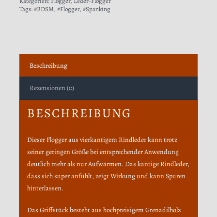
Kategorien:
Flogger
,
Leder-Flogger
Tags:
#BDSM
,
#Flogger
,
#Spanking
Beschreibung
Rezensionen (0)
BESCHREIBUNG
Dieser Flogger aus vierkantigem Rindleder kann trotz
seiner geringen Größe bei entsprechender Anwendung
deutlich mehr als nur Aufwärmen. Das kantige Rindleder,
dass sich super anfühlt, zeigt Wirkung und kann Spuren
hinterlassen.
Das Griffstück besteht aus hochpreisigem Grenadilholz