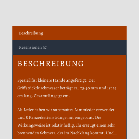
Beschreibung
Rezensionen (0)
BESCHREIBUNG
Speziell für kleinere Hände angefertigt. Der
Griffstückdurchmesser beträgt ca. 25-30 mm und ist 14
cm lang. Gesamtlänge 37 cm.
Als Leder haben wir supersoftes Lammleder verwendet
und 8 Panzerkettenstränge mit eingebaut. Die
Wirkungsweise ist relativ heftig. Ihr erzeugt einen sehr
brennenden Schmerz, der im Nachklang kommt. Und…