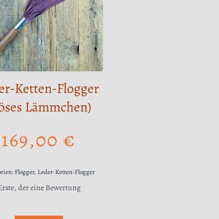
er-Ketten-Flogger
öses Lämmchen)
169,00
€
orien:
Flogger
,
Leder-Ketten-Flogger
 Erste, der eine Bewertung