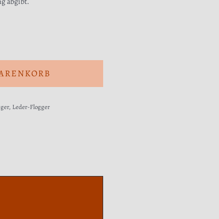
ng abgibt.
WARENKORB
gger
,
Leder-Flogger