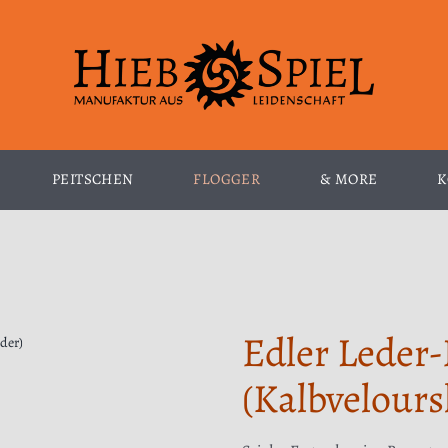
PEITSCHEN
FLOGGER
& MORE
K
Edler Leder-
(Kalbvelours