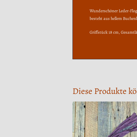
Wunderschöner Leder-Flogge
besteht aus hellem Buchen
Griffstück 18 cm, Gesamtl
Diese Produkte kö