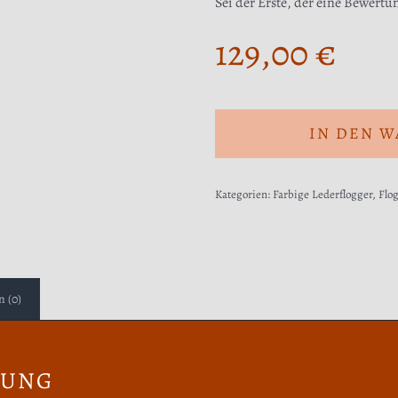
Sei der Erste, der eine Bewertu
129,00
€
IN DEN 
Kategorien:
Farbige Lederflogger
,
Flo
 (0)
BUNG