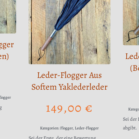
gger
en)
Led
(B
Leder-Flogger Aus
Softem Yaklederleder
Flogger
149,00
€
g
Kateg
Sei der
abgibt.
Kategorien:
Flogger
,
Leder-Flogger
Sei der Erste, der eine Bewertung