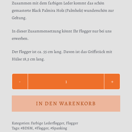
Zusammen mit dem farbigen Leder kommt das schön
gemasterte Black Palmira Holz (Palmholz) wunderschön zur
Geltung.
In dieser Zusammensetzung könnt Ihr Flogger nur bei uns
erwerben.
Der Flogger ist ca. 55 cm lang. Davon ist das Griffstück mit
Hülse 18,5 cm lang.
Schwerer
Flogger
aus
IN DEN WARENKORB
rotem
Kalbveloursleder
Kategorien:
Farbige Lederflogger
,
Flogger
Menge
Tags:
#BDSM
,
#Flogger
,
#Spanking