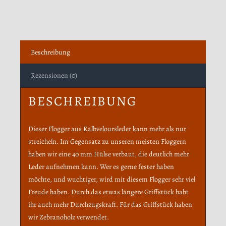
Beschreibung
Rezensionen (0)
BESCHREIBUNG
Dieser Flogger aus Kalbveloursleder kann mehr als nur
streicheln. Im Gegensatz zu unseren meisten Floggern
haben wir eine 40 mm Hülse verbaut, die deutlich mehr
Leder aufnehmen kann. Wer es gerne fester haben
möchte, und wuchtiger, wird mit diesem Flogger sehr viel
Freude haben. Durch das etwas längere Griffstück habt
ihr auch mehr Durchzugskraft. Für das Griffstück haben
wir Zebranoholz verwendet.