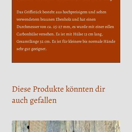
Das Griffstück besteht aus hochpreisigem und selten
verwendetem braunen Ebenholz und hat einen
Durchmesser von ca. 25-27 mm, es wurde mit einer edlen
Carbonhülse versehen. Es ist mit Hülse 13 cm lang,
Gesamtlänge 32 cm. Es ist für kleinere bis normale Hände
sehr gut geeignet.
Diese Produkte könnten dir
auch gefallen