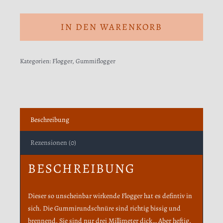
IN DEN WARENKORB
Kategorien:
Flogger
,
Gummiflogger
Beschreibung
Rezensionen (0)
BESCHREIBUNG
Dieser so unscheinbar wirkende Flogger hat es defintiv in
sich. Die Gummirundschnüre sind richtig bissig und
brennend. Sie sind nur drei Millimeter dick… Aber heftig.