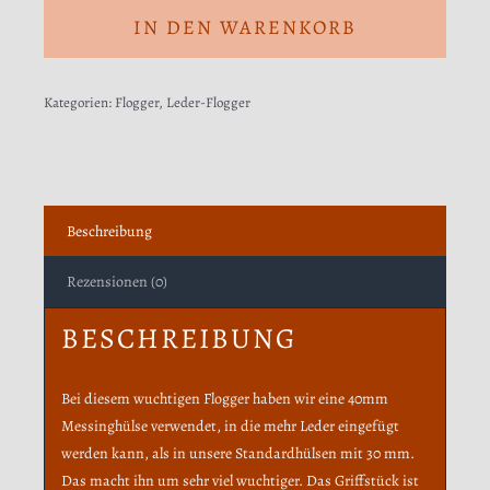
aus
IN DEN WARENKORB
Yak-
Leder
Kategorien:
Flogger
,
Leder-Flogger
mit
Nussbaumholz
Menge
Beschreibung
Rezensionen (0)
BESCHREIBUNG
Bei diesem wuchtigen Flogger haben wir eine 40mm
Messinghülse verwendet, in die mehr Leder eingefügt
werden kann, als in unsere Standardhülsen mit 30 mm.
Das macht ihn um sehr viel wuchtiger. Das Griffstück ist